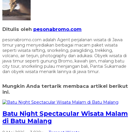
Ditulis oleh
pesonabromo.com
pesonabromo.com adalah Agent perjalanan wisata di Jawa
timur yang menyediakan berbagai macam paket wisata
seperti wisata rafting, snorkeling, paragliding, trekking,
volcano, air terjun, photography dan adukasi. Obyek wisata di
jawa timur seperti gunung Bromo, kawah ijen, malang batu
city tour, snorkeling pulau menjangan bali, Pantai Sukamade
dan obyek wisata menarik lainnya di jawa timur.
Mungkin Anda tertarik membaca artikel berikut
ini.
Batu Night Spectacular Wisata Malam
di Batu Malang