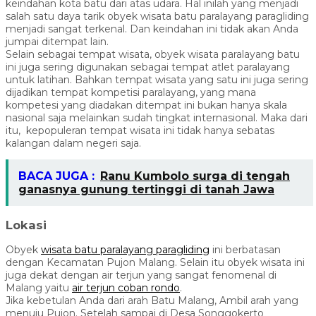
keindahan kota batu dari atas udara. Hal inilah yang menjadi
salah satu daya tarik obyek wisata batu paralayang paragliding
menjadi sangat terkenal. Dan keindahan ini tidak akan Anda
jumpai ditempat lain.
Selain sebagai tempat wisata, obyek wisata paralayang batu
ini juga sering digunakan sebagai tempat atlet paralayang
untuk latihan. Bahkan tempat wisata yang satu ini juga sering
dijadikan tempat kompetisi paralayang, yang mana
kompetesi yang diadakan ditempat ini bukan hanya skala
nasional saja melainkan sudah tingkat internasional. Maka dari
itu, kepopuleran tempat wisata ini tidak hanya sebatas
kalangan dalam negeri saja.
BACA JUGA :
Ranu Kumbolo surga di tengah
ganasnya gunung tertinggi di tanah Jawa
Lokasi
Obyek
wisata batu paralayang paragliding
ini berbatasan
dengan Kecamatan Pujon Malang. Selain itu obyek wisata ini
juga dekat dengan air terjun yang sangat fenomenal di
Malang yaitu
air terjun coban rondo
.
Jika kebetulan Anda dari arah Batu Malang, Ambil arah yang
menuju Pujon. Setelah sampai di Desa Songgokerto