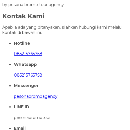
by pesona bromo tour agency
Kontak Kami
Apabila ada yang ditanyakan, silahkan hubungi kami melalui
kontak di bawah ini.
Hotline
085215765758
Whatsapp
085215765758
Messenger
pesonabromoagency
LINE ID
pesonabromotour
Email