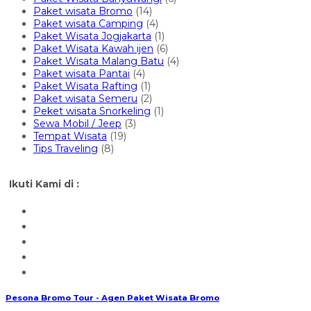
Paket wisata Bromo
(14)
Paket wisata Camping
(4)
Paket Wisata Jogjakarta
(1)
Paket Wisata Kawah ijen
(6)
Paket Wisata Malang Batu
(4)
Paket wisata Pantai
(4)
Paket Wisata Rafting
(1)
Paket wisata Semeru
(2)
Peket wisata Snorkeling
(1)
Sewa Mobil / Jeep
(3)
Tempat Wisata
(19)
Tips Traveling
(8)
Ikuti Kami di :
Pesona Bromo Tour - Agen Paket Wisata Bromo