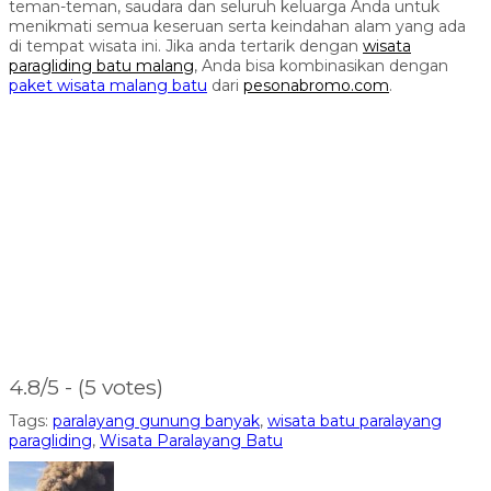
teman-teman, saudara dan seluruh keluarga Anda untuk
menikmati semua keseruan serta keindahan alam yang ada
di tempat wisata ini. Jika anda tertarik dengan
wisata
paragliding batu malang
, Anda bisa kombinasikan dengan
paket wisata malang batu
dari
pesonabromo.com
.
4.8/5 - (5 votes)
Tags:
paralayang gunung banyak
,
wisata batu paralayang
paragliding
,
Wisata Paralayang Batu