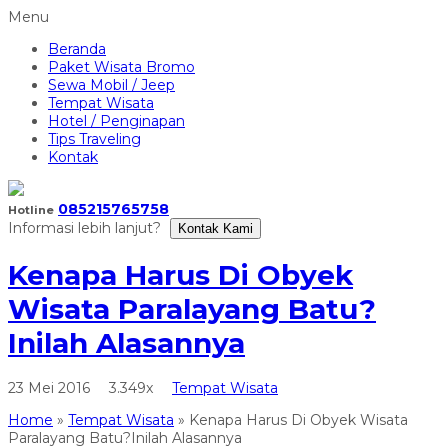
Menu
Beranda
Paket Wisata Bromo
Sewa Mobil / Jeep
Tempat Wisata
Hotel / Penginapan
Tips Traveling
Kontak
085215765758
Hotline
Informasi lebih lanjut?
Kontak Kami
Kenapa Harus Di Obyek
Wisata Paralayang Batu?
Inilah Alasannya
23 Mei 2016
3.349x
Tempat Wisata
Home
»
Tempat Wisata
»
Kenapa Harus Di Obyek Wisata
Paralayang Batu?Inilah Alasannya