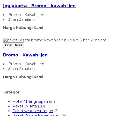
jogjakarta - Bromo - kawah ijen
Bromo - Kawah Ijen
3 hari 2 malam
Harga Hubungi Kami
Lihat Detail
Bromo - Kawah Ijen
Bromo - Kawah Ijen
3 hari 2 malam
Harga Hubungi Kami
Kategori
Hotel / Penginapan
(21)
Paket Wisata
(20)
Paket wisata Air terjun
(3)
Paket Wisata Banyuwangi
(6)