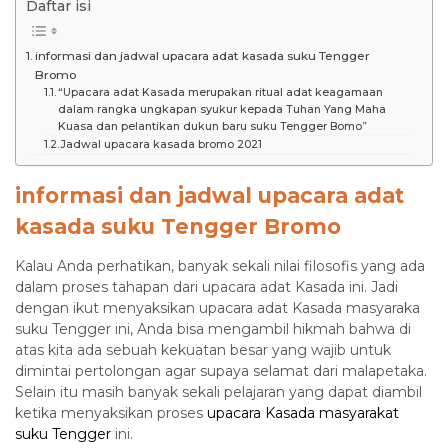
Daftar isi
informasi dan jadwal upacara adat kasada suku Tengger
Bromo
“Upacara adat Kasada merupakan ritual adat keagamaan
dalam rangka ungkapan syukur kepada Tuhan Yang Maha
Kuasa dan pelantikan dukun baru suku Tengger Bomo”
Jadwal upacara kasada bromo 2021
informasi dan jadwal upacara adat
kasada suku Tengger Bromo
Kalau Anda perhatikan, banyak sekali nilai filosofis yang ada
dalam proses tahapan dari upacara adat Kasada ini. Jadi
dengan ikut menyaksikan upacara adat Kasada masyaraka
suku Tengger ini, Anda bisa mengambil hikmah bahwa di
atas kita ada sebuah kekuatan besar yang wajib untuk
dimintai pertolongan agar supaya selamat dari malapetaka.
Selain itu masih banyak sekali pelajaran yang dapat diambil
ketika menyaksikan proses
upacara Kasada masyarakat
suku Tengger
ini.