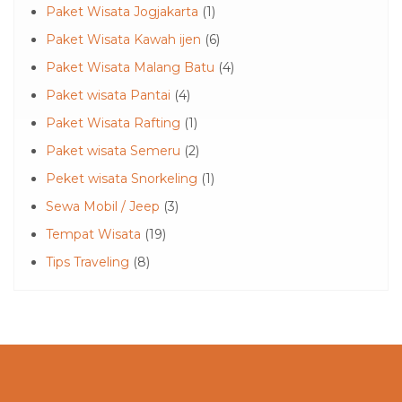
Paket Wisata Jogjakarta
(1)
Paket Wisata Kawah ijen
(6)
Paket Wisata Malang Batu
(4)
Paket wisata Pantai
(4)
Paket Wisata Rafting
(1)
Paket wisata Semeru
(2)
Peket wisata Snorkeling
(1)
Sewa Mobil / Jeep
(3)
Tempat Wisata
(19)
Tips Traveling
(8)