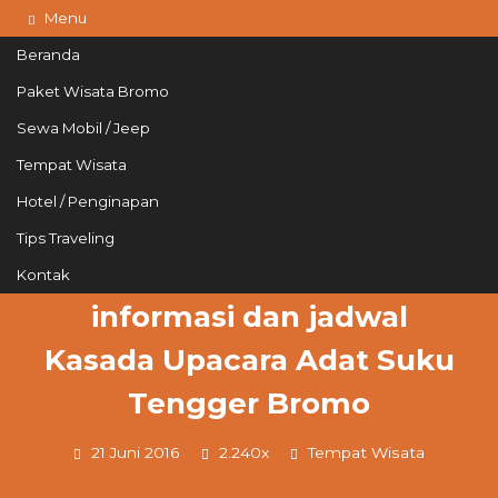
Menu
Beranda
Paket Wisata Bromo
Sewa Mobil / Jeep
085215765758
Hotline
Tempat Wisata
Informasi lebih lanjut?
Kontak Kami
Hotel / Penginapan
Tips Traveling
Kontak
informasi dan jadwal
Kasada Upacara Adat Suku
Tengger Bromo
21 Juni 2016
2.240x
Tempat Wisata