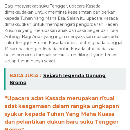
Bagi masyarakat suku Tengger, upacara Kasada
dimaksudakan untuk meminta keselamtan dan berkah
kepada Tuhan Yang Maha Esa. Selain itu upacara Kasada
dimaksudkan untuk memperingati pengorbanan Raden
Kusuma yang merupakan anak dari Jaka Seger dan Lara
Anteng. Bagi Anda yang ingin menyaksikan upacara adat
suku Tengger Bromo Kasada ini, bisa datang pada tanggal
14 sampai dengan 16 pada bulan Kasada atau pada saat
bulan purnama tampak secara utuh dilangit yang terjadi
setiap tahun hanya sekali.
BACA JUGA :
Sejarah legenda Gunung
Bromo
“Upacara adat Kasada merupakan ritual
adat keagamaan dalam rangka ungkapan
syukur kepada Tuhan Yang Maha Kuasa
dan pelantikan dukun baru suku Tengger
Bomo”