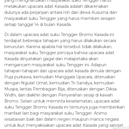
yang mengharuskan masyarakat suku Tengger harus
melakukan upacara adat Kasada adalah dikarenakan
dulunya ada perjanjian antara roh dari dewa Kusuma dan
masyarakat suku Tengger yang harus memberi sesajen
setiap tanggal 14 di bulan Kasada.
Di dalam upacara adat suku Tengger Bromo Kasada ini
terdapat beberapa tahapan yang harus dilakukan secara
berurutan. Karena apabila hal tersebut tidak dilakukan,
masyarakat suku Tengger percaya bahwa upacara adat
Kasada dinyatakan gagal dan malapetaka akan
mengancam masyarakat suku Tengger ini. Adapun
tahapan-tahapan dari upacara adat kasada dimulai dengan
Puja purkawa, kemudian Manggala Upacara, diteruskan
dengan Ngulat Umat, kemudian Tri Sandiya, kemudian
Muspa, lantas Pembagian Bija, diteruskan dengan Diksa
Widhi, dan diakhiri dengan Penyerahan sesaji di kawah
Bromo. Selain untuk meminta keselamatan, upacara adat
suku Tengger Bromo Kasada ini tentunya juga memberikan
manfaat lain bagi masyarakat suku Tengger. Animo
wisatawan baik dari dalam negeri maupun manca negara
untuk ikut menyakisakan upacara adat Kasada yang sangat