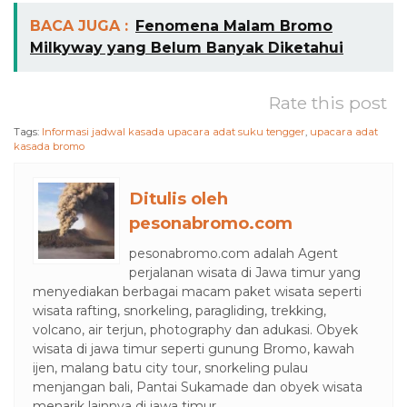
BACA JUGA :
Fenomena Malam Bromo
Milkyway yang Belum Banyak Diketahui
Rate this post
Tags:
Informasi jadwal kasada upacara adat suku tengger
,
upacara adat
kasada bromo
Ditulis oleh
pesonabromo.com
pesonabromo.com adalah Agent
perjalanan wisata di Jawa timur yang
menyediakan berbagai macam paket wisata seperti
wisata rafting, snorkeling, paragliding, trekking,
volcano, air terjun, photography dan adukasi. Obyek
wisata di jawa timur seperti gunung Bromo, kawah
ijen, malang batu city tour, snorkeling pulau
menjangan bali, Pantai Sukamade dan obyek wisata
menarik lainnya di jawa timur.