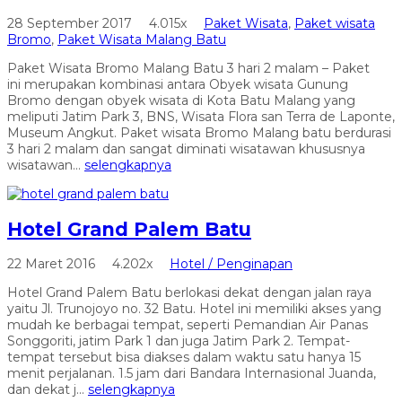
28 September 2017
4.015x
Paket Wisata
,
Paket wisata
Bromo
,
Paket Wisata Malang Batu
Paket Wisata Bromo Malang Batu 3 hari 2 malam – Paket
ini merupakan kombinasi antara Obyek wisata Gunung
Bromo dengan obyek wisata di Kota Batu Malang yang
meliputi Jatim Park 3, BNS, Wisata Flora san Terra de Laponte,
Museum Angkut. Paket wisata Bromo Malang batu berdurasi
3 hari 2 malam dan sangat diminati wisatawan khususnya
wisatawan...
selengkapnya
Hotel Grand Palem Batu
22 Maret 2016
4.202x
Hotel / Penginapan
Hotel Grand Palem Batu berlokasi dekat dengan jalan raya
yaitu Jl. Trunojoyo no. 32 Batu. Hotel ini memiliki akses yang
mudah ke berbagai tempat, seperti Pemandian Air Panas
Songgoriti, jatim Park 1 dan juga Jatim Park 2. Tempat-
tempat tersebut bisa diakses dalam waktu satu hanya 15
menit perjalanan. 1.5 jam dari Bandara Internasional Juanda,
dan dekat j...
selengkapnya