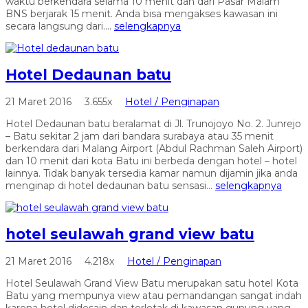
waktu berkendara selama 10 menit dan dari Pasar Malam
BNS berjarak 15 menit. Anda bisa mengakses kawasan ini
secara langsung dari....
selengkapnya
Hotel Dedaunan batu
21 Maret 2016
3.655x
Hotel / Penginapan
Hotel Dedaunan batu beralamat di Jl. Trunojoyo No. 2. Junrejo
– Batu sekitar 2 jam dari bandara surabaya atau 35 menit
berkendara dari Malang Airport (Abdul Rachman Saleh Airport)
dan 10 menit dari kota Batu ini berbeda dengan hotel – hotel
lainnya. Tidak banyak tersedia kamar namun dijamin jika anda
menginap di hotel dedaunan batu sensasi...
selengkapnya
hotel seulawah grand view batu
21 Maret 2016
4.218x
Hotel / Penginapan
Hotel Seulawah Grand View Batu merupakan satu hotel Kota
Batu yang mempunya view atau pemandangan sangat indah
karena hotel didesain dan terletak di kawasan gunung yang