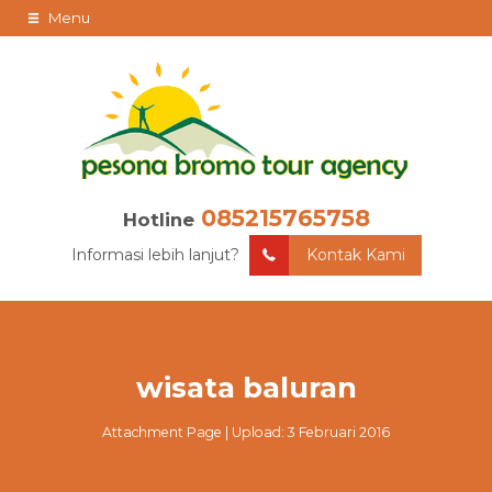
Menu
085215765758
Hotline
Informasi lebih lanjut?
Kontak Kami
wisata baluran
Attachment Page | Upload: 3 Februari 2016