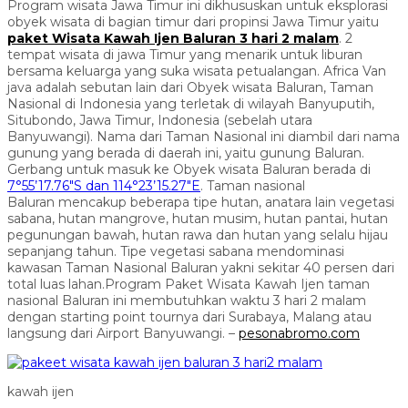
Program wisata Jawa Timur ini dikhususkan untuk eksplorasi
obyek wisata di bagian timur dari propinsi Jawa Timur yaitu
paket Wisata Kawah Ijen Baluran 3 hari 2 malam
. 2
tempat wisata di jawa Timur yang menarik untuk liburan
bersama keluarga yang suka wisata petualangan. Africa Van
java adalah sebutan lain dari Obyek wisata Baluran, Taman
Nasional di Indonesia yang terletak di wilayah Banyuputih,
Situbondo, Jawa Timur, Indonesia (sebelah utara
Banyuwangi). Nama dari Taman Nasional ini diambil dari nama
gunung yang berada di daerah ini, yaitu gunung Baluran.
Gerbang untuk masuk ke Obyek wisata Baluran berada di
7°55’17.76″S dan 114°23’15.27″E
. Taman nasional
Baluran mencakup beberapa tipe hutan, anatara lain vegetasi
sabana, hutan mangrove, hutan musim, hutan pantai, hutan
pegunungan bawah, hutan rawa dan hutan yang selalu hijau
sepanjang tahun. Tipe vegetasi sabana mendominasi
kawasan Taman Nasional Baluran yakni sekitar 40 persen dari
total luas lahan.Program Paket Wisata Kawah Ijen taman
nasional
Baluran ini membutuhkan waktu 3 hari 2 malam
dengan starting point tournya dari Surabaya, Malang atau
langsung dari Airport Banyuwangi. –
pesonabromo.com
kawah ijen