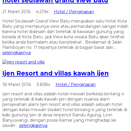
hotel seulawah grand view batu
21 Maret 2016
4.219x
Hotel / Penginapan
Hotel Seulawah Grand View Batu merupakan satu hotel Kota
Batu yang mempunya view atau pemandangan sangat indah
karena hotel didesain dan terletak di kawasan gunung yang
berada di Kota Batu jadi View kota wisata Batu akan terlihat
ketika anda bermalam atau beristirahat . Beralamat di Jalan
Flamboyan no. 11 tepatnya terletak di bagian barat dari...
selengkapnya
Ijen Resort and villas kawah ijen
18 Maret 2016
3.838x
Hotel / Penginapan
Ijen resort and villas adalah hotel mewah berkelas bintang 4
yang terletak di kaki kawah ijen dengan nuansa alam
persawahan alami Ijen resort and villas adalah sebuah hotel
dengan kelas mewah stadart hotel bintang 4 yang terletak di
kaki gunung Ijen di desa terpencil Randu Agung, Licin
Banyuwangi. dengan posisi Kamar yang menghadap ke
sawah...
selengkapnya