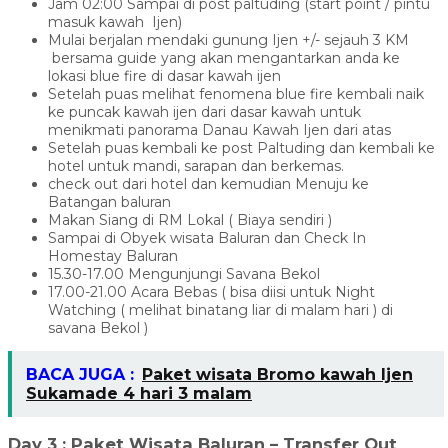
Jam 02:00 Sampai di post paltuding (start point / pintu
masuk kawah Ijen)
Mulai berjalan mendaki gunung Ijen +/- sejauh 3 KM
bersama guide yang akan mengantarkan anda ke
lokasi blue fire di dasar kawah ijen
Setelah puas melihat fenomena blue fire kembali naik
ke puncak kawah ijen dari dasar kawah untuk
menikmati panorama Danau Kawah Ijen dari atas
Setelah puas kembali ke post Paltuding dan kembali ke
hotel untuk mandi, sarapan dan berkemas.
check out dari hotel dan kemudian Menuju ke
Batangan baluran
Makan Siang di RM Lokal ( Biaya sendiri )
Sampai di Obyek wisata Baluran dan Check In
Homestay Baluran
15.30-17.00 Mengunjungi Savana Bekol
17.00-21.00 Acara Bebas ( bisa diisi untuk Night
Watching ( melihat binatang liar di malam hari ) di
savana Bekol )
BACA JUGA :
Paket wisata Bromo kawah Ijen
Sukamade 4 hari 3 malam
Day 3 :
Paket Wisata Baluran
– Transfer Out