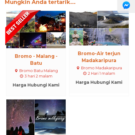
Mungkin Anda tertarik...
Bromo-Air terjun
Bromo - Malang -
Madakaripura
Batu
Bromo Madakaripura
Bromo Batu Malang
2 Hari 1 malam
3 hari 2 malam
Harga Hubungi Kami
Harga Hubungi Kami