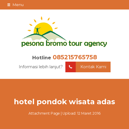
Menu
085215765758
Hotline
Informasi lebih lanjut?
Kontak Kami
hotel pondok wisata adas
Attachment Page | Upload: 12 Maret 2016