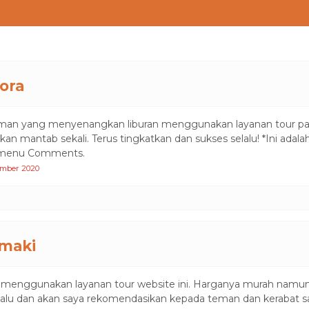
ora
n yang menyenangkan liburan menggunakan layanan tour pada we
ikan mantab sekali. Terus tingkatkan dan sukses selalu! *Ini ada
 menu Comments.
ember 2020
maki
a menggunakan layanan tour website ini. Harganya murah namu
alu dan akan saya rekomendasikan kepada teman dan kerabat saya