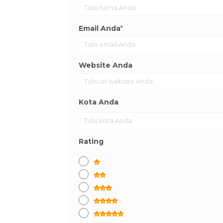
Email Anda
*
Website Anda
Kota Anda
Rating