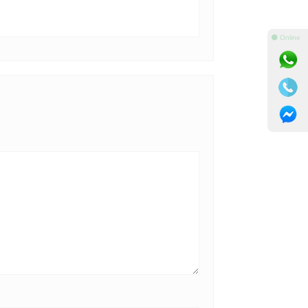
⚫ Online