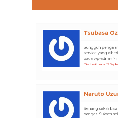
Tsubasa Oz
Sungguh pengalama
service yang diber
pada wp-admin >
Disubmit pada: 19 Sept
Naruto Uzu
Senang sekali bis
banget. Sukses sel