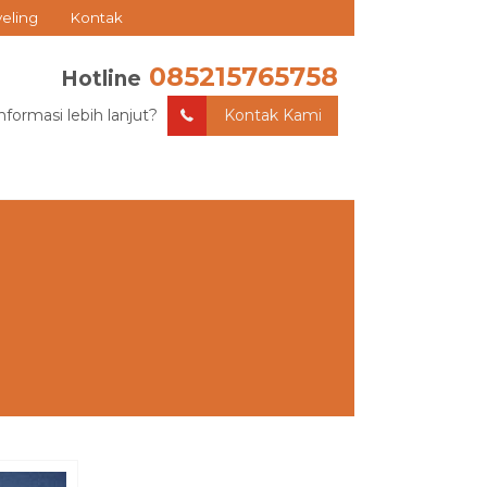
veling
Kontak
085215765758
Hotline
nformasi lebih lanjut?
Kontak Kami