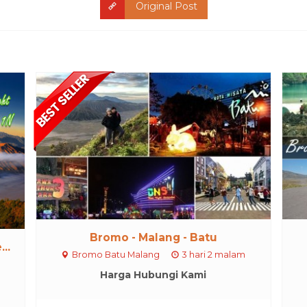
Original Post
Bromo - Malang - Batu
..
Bromo Batu Malang
3 hari 2 malam
Harga Hubungi Kami