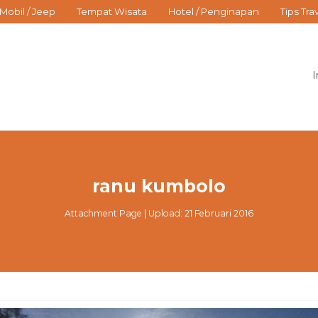
Mobil / Jeep
Tempat Wisata
Hotel / Penginapan
Tips Tra
I
ranu kumbolo
Attachment Page | Upload: 21 Februari 2016