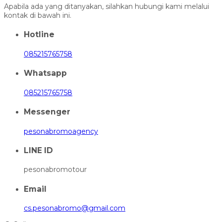
Apabila ada yang ditanyakan, silahkan hubungi kami melalui
kontak di bawah ini.
Hotline
085215765758
Whatsapp
085215765758
Messenger
pesonabromoagency
LINE ID
pesonabromotour
Email
cs.pesonabromo@gmail.com