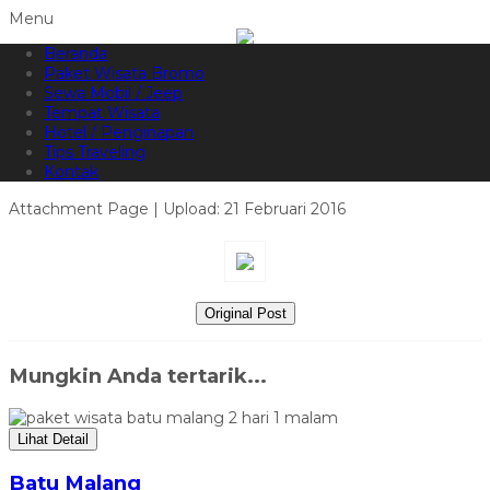
Menu
Beranda
085215765758
Hotline
Paket Wisata Bromo
Informasi lebih lanjut?
Kontak Kami
Sewa Mobil / Jeep
Tempat Wisata
plakat pendaki yang meninggal
Hotel / Penginapan
Tips Traveling
di ranu pane
Kontak
Attachment Page | Upload: 21 Februari 2016
Original Post
Mungkin Anda tertarik...
Lihat Detail
Batu Malang