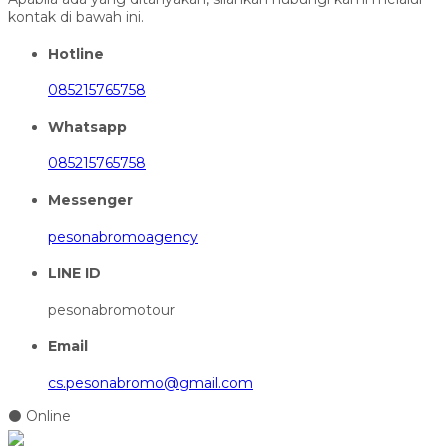
kontak di bawah ini.
Hotline
085215765758
Whatsapp
085215765758
Messenger
pesonabromoagency
LINE ID
pesonabromotour
Email
cs.pesonabromo@gmail.com
⚫ Online