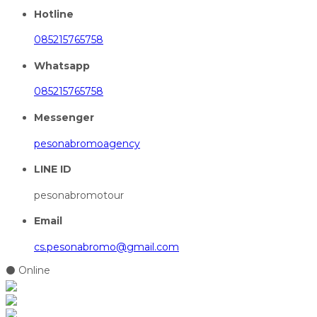
Hotline
085215765758
Whatsapp
085215765758
Messenger
pesonabromoagency
LINE ID
pesonabromotour
Email
cs.pesonabromo@gmail.com
⚫ Online