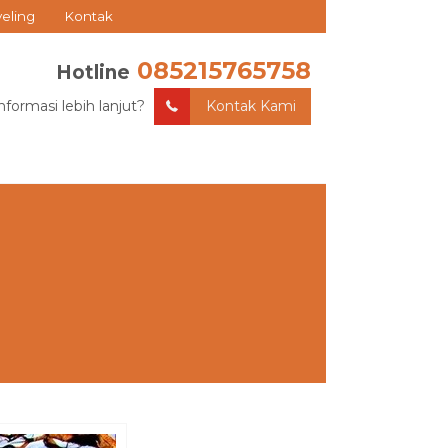
veling
Kontak
085215765758
Hotline
nformasi lebih lanjut?
Kontak Kami