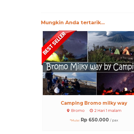
Mungkin Anda tertarik...
Camping Bromo milky way
Bromo
2 Hari 1 malam
Rp 650.000
/ pax
*Mulai