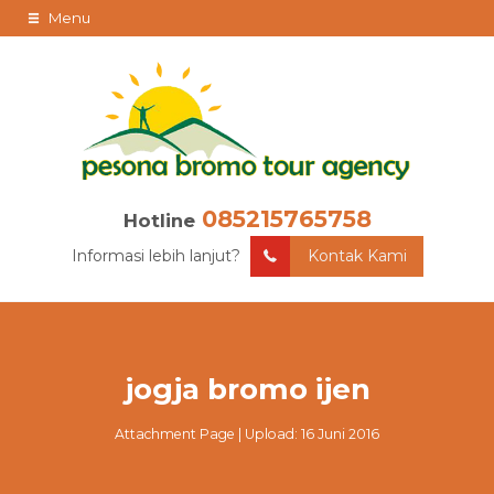
Menu
085215765758
Hotline
Informasi lebih lanjut?
Kontak Kami
jogja bromo ijen
Attachment Page | Upload: 16 Juni 2016