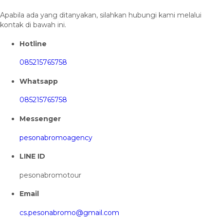
Apabila ada yang ditanyakan, silahkan hubungi kami melalui
kontak di bawah ini.
Hotline
085215765758
Whatsapp
085215765758
Messenger
pesonabromoagency
LINE ID
pesonabromotour
Email
cs.pesonabromo@gmail.com