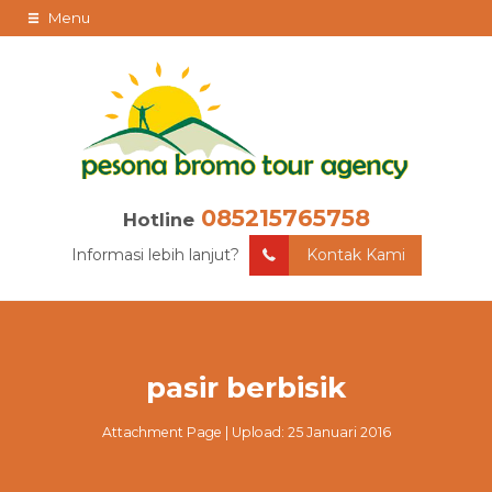
Menu
085215765758
Hotline
Informasi lebih lanjut?
Kontak Kami
pasir berbisik
Attachment Page | Upload: 25 Januari 2016