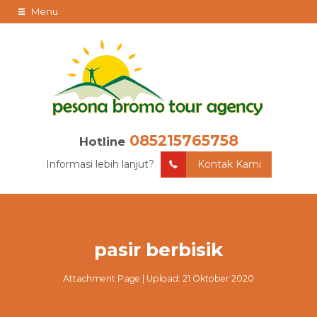
Menu
085215765758
Hotline
Informasi lebih lanjut?
Kontak Kami
pasir berbisik
Attachment Page | Upload: 21 Oktober 2020