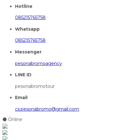
Hotline
085215765758
Whatsapp
085215765758
Messenger
pesonabromoagency
LINE ID
pesonabromotour
Email
cs.pesonabromo@gmail.com
⚫ Online