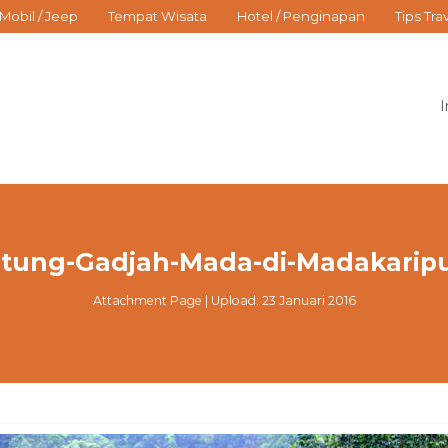
Mobil / Jeep
Tempat Wisata
Hotel / Penginapan
Tips Tra
I
tung-Gadjah-Mada-di-Madakarip
Attachment Page | Upload: 23 Januari 2016