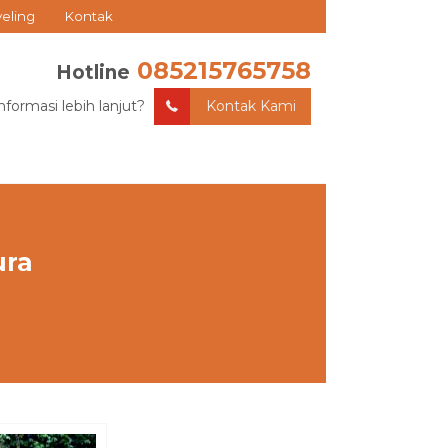
veling
Kontak
085215765758
Hotline
nformasi lebih lanjut?
Kontak Kami
ura