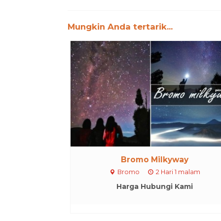
Mungkin Anda tertarik...
Bromo Milkyway
Bromo
2 Hari 1 malam
Harga Hubungi Kami