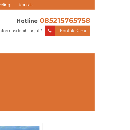
veling
Kontak
085215765758
Hotline
nformasi lebih lanjut?
Kontak Kami