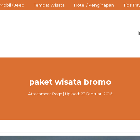
Mobil / Jeep
Tempat Wisata
Hotel / Penginapan
Tips Tra
I
paket wisata bromo
Attachment Page | Upload: 23 Februari 2016