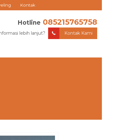
veling
Kontak
085215765758
Hotline
nformasi lebih lanjut?
Kontak Kami