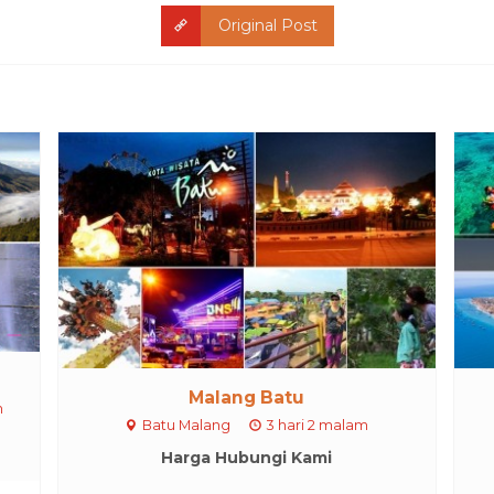
Original Post
Malang Batu
m
Batu Malang
3 hari 2 malam
Harga Hubungi Kami