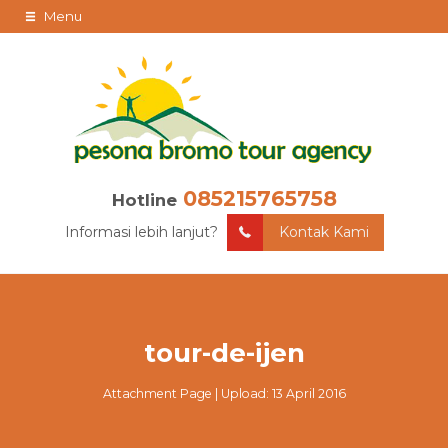
Menu
085215765758
Hotline
Informasi lebih lanjut?
Kontak Kami
tour-de-ijen
Attachment Page | Upload: 13 April 2016