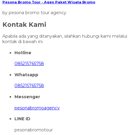
Pesona Bromo Tour - Agen Paket Wisata Bromo
by pesona bromo tour agency
Kontak Kami
Apabila ada yang ditanyakan, silahkan hubungi kami melalui
kontak di bawah ini.
Hotline
085215765758
Whatsapp
085215765758
Messenger
pesonabromoagency
LINE ID
pesonabromotour