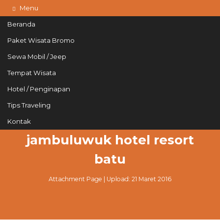
Menu
Beranda
Paket Wisata Bromo
Sewa Mobil / Jeep
085215765758
Hotline
Tempat Wisata
Informasi lebih lanjut?
Kontak Kami
Hotel / Penginapan
Tips Traveling
Kontak
jambuluwuk hotel resort
batu
Attachment Page | Upload: 21 Maret 2016