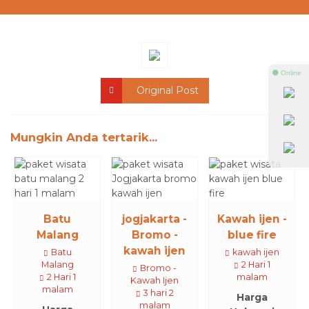
⚫ Online
Original Post
Mungkin Anda tertarik...
Batu
jogjakarta -
Kawah ijen -
Malang
Bromo -
blue fire
kawah ijen
Batu
kawah ijen
Malang
2 Hari 1
Bromo -
2 Hari 1
malam
Kawah Ijen
malam
3 hari 2
Harga
malam