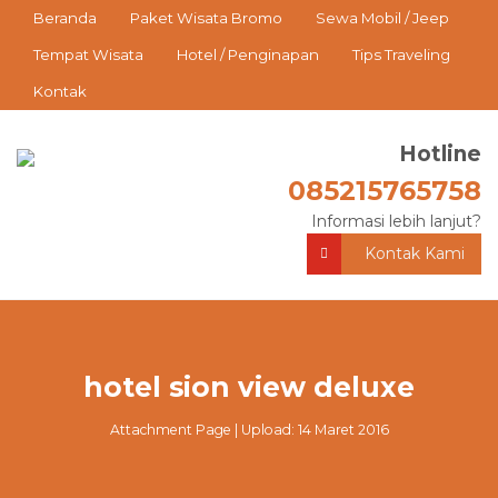
Beranda
Paket Wisata Bromo
Sewa Mobil / Jeep
Tempat Wisata
Hotel / Penginapan
Tips Traveling
Kontak
Hotline
085215765758
Informasi lebih lanjut?
Kontak Kami
hotel sion view deluxe
Attachment Page | Upload: 14 Maret 2016