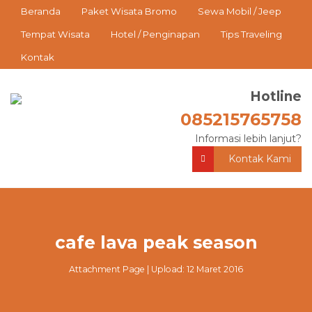
Beranda
Paket Wisata Bromo
Sewa Mobil / Jeep
Tempat Wisata
Hotel / Penginapan
Tips Traveling
Kontak
Hotline
085215765758
Informasi lebih lanjut?
Kontak Kami
cafe lava peak season
Attachment Page | Upload: 12 Maret 2016