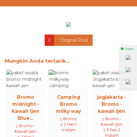
Original Post
⚫ Online
Mungkin Anda tertarik...
Bromo
Camping
jogjakarta -
midnight -
Bromo
Bromo -
Kawah Ijen
milky way
kawah ijen
Blue...
Bromo
Bromo -
2 Hari 1
Kawah Ijen
Bromo -
malam
3 hari 2
Kawah Ijen
malam
2 Hari 1