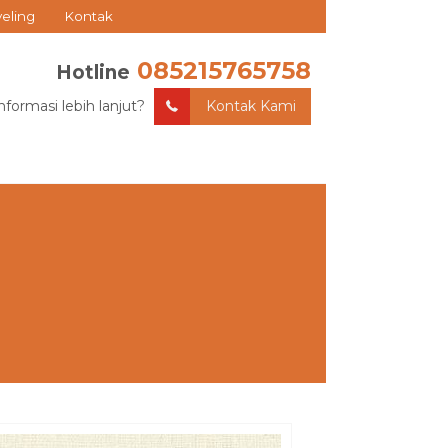
veling
Kontak
085215765758
Hotline
nformasi lebih lanjut?
Kontak Kami