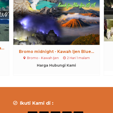
..
Bromo midnight - Kawah Ijen Blue...
Bromo - Kawah Ijen
2 Hari 1 malam
Harga Hubungi Kami
Ikuti Kami di :