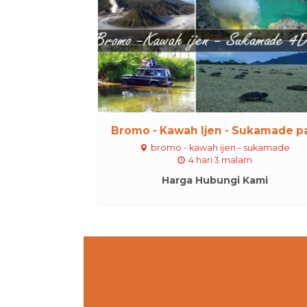
Bromo - Kawah Ijen - Sukamade pa.
bromo - kawah ijen - sukamade
4 hari 3 malam
Harga Hubungi Kami