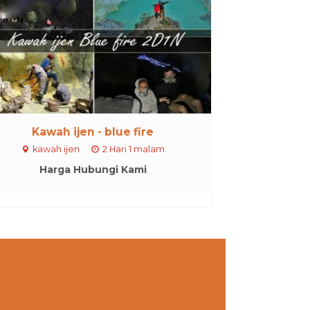
Kawah ijen - blue fire
kawah ijen
2 Hari 1 malam
Harga Hubungi Kami