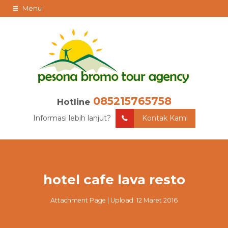
Menu
085215765758
Hotline
Informasi lebih lanjut?
Kontak Kami
hotel cafe lava resto
Attachment Page | Upload: 12 Maret 2016