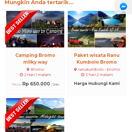
Mungkin Anda tertarik...
Camping Bromo
Paket wisata Ranu
milky way
Kumbolo Bromo
Bromo
ranukumbolo - bromo
2 Hari 1 malam
3 hari 2 malam
Harga Hubungi Kami
Rp 650.000
/ pax
*Mulai