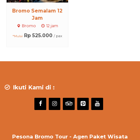
Bromo Semalam 12
Jam
Bromo
12 jam
Rp 525.000
/ pax
*Mulai
Ikuti Kami di :
Pesona Bromo Tour - Agen Paket Wisata