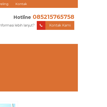
veling
Kontak
085215765758
Hotline
nformasi lebih lanjut?
Kontak Kami