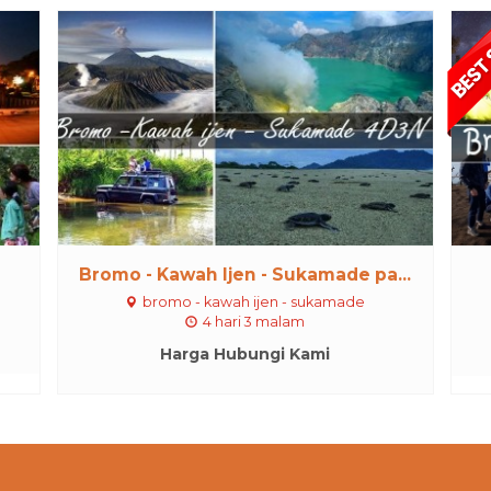
Bromo - Kawah Ijen - Sukamade pa...
bromo - kawah ijen - sukamade
4 hari 3 malam
Harga Hubungi Kami