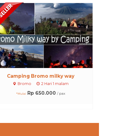
Camping Bromo milky way
Bromo
2 Hari 1 malam
Rp 650.000
/ pax
*Mulai