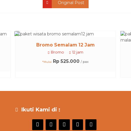
Original Post
Bromo Semalam 12 Jam
Bromo
12 jam
Rp 525.000
/ pax
*Mulai
Ikuti Kami di :