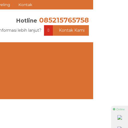
veling
Kontak
085215765758
Hotline
nformasi lebih lanjut?
Kontak Kami
⚫ Online