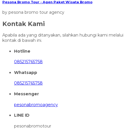
Pesona Bromo Tour - Agen Paket Wisata Bromo
by pesona bromo tour agency
Kontak Kami
Apabila ada yang ditanyakan, silahkan hubungi kami melalui
kontak di bawah ini.
Hotline
085215765758
Whatsapp
085215765758
Messenger
pesonabromoagency
LINE ID
pesonabromotour