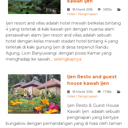
kawah ijen
18 Maret 2016
3.835x
Hotel / Penginapan
Ijen resort and villas adalah hotel mewah berkelas bintang
4 yang terletak di kaki kawah ijen dengan nuansa alam
persawahan alami Ijen resort and villas adalah sebuah
hotel dengan kelas mewah stadart hotel bintang 4 yang
terletak di kaki gunung Ijen di desa terpencil Randu
Agung, Licin Banyuwangi. dengan posisi Kamar yang
menghadap ke sawah...
selengkapnya
Ijen Resto and guest
house kawah ijen
18 Maret 2016
1.758x
Hotel / Penginapan
Ijen Resto & Guest House
Kawah Ijen adalah sebuah
penginapan yang bertype
bungalow dengan pemandangan yang di hiasi oleh taman