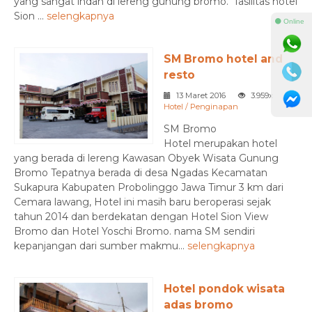
yang sangat indah di lereng gunung bromo. “fasilitas hotel
Sion ...
selengkapnya
⚫ Online
SM Bromo hotel and
resto
13 Maret 2016
3.959x
Hotel / Penginapan
SM Bromo
Hotel merupakan hotel
yang berada di lereng Kawasan Obyek Wisata Gunung
Bromo Tepatnya berada di desa Ngadas Kecamatan
Sukapura Kabupaten Probolinggo Jawa Timur 3 km dari
Cemara lawang, Hotel ini masih baru beroperasi sejak
tahun 2014 dan berdekatan dengan Hotel Sion View
Bromo dan Hotel Yoschi Bromo. nama SM sendiri
kepanjangan dari sumber makmu...
selengkapnya
Hotel pondok wisata
adas bromo