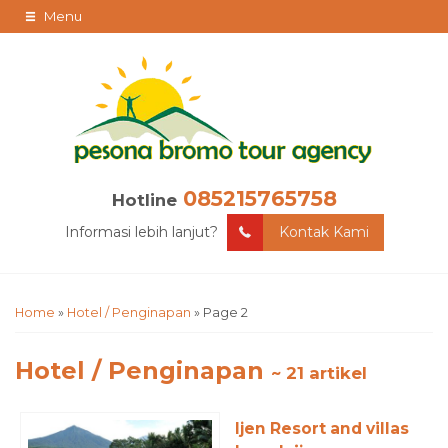
Menu
085215765758
Hotline
Informasi lebih lanjut?
Kontak Kami
Home
»
Hotel / Penginapan
»
Page 2
Hotel / Penginapan
~ 21 artikel
Ijen Resort and villas