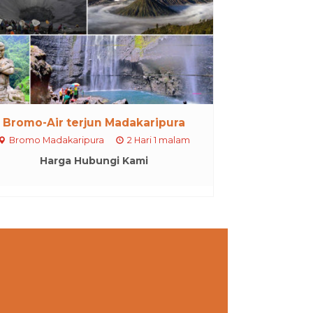
Bromo-Air terjun Madakaripura
Bromo Madakaripura
2 Hari 1 malam
Harga Hubungi Kami