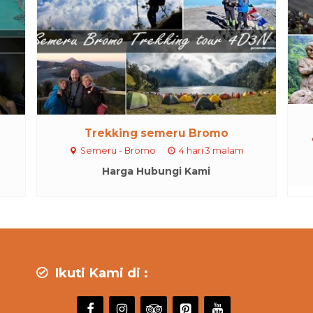
Trekking semeru Bromo
Semeru - Bromo
4 hari 3 malam
Harga Hubungi Kami
Ikuti Kami di :