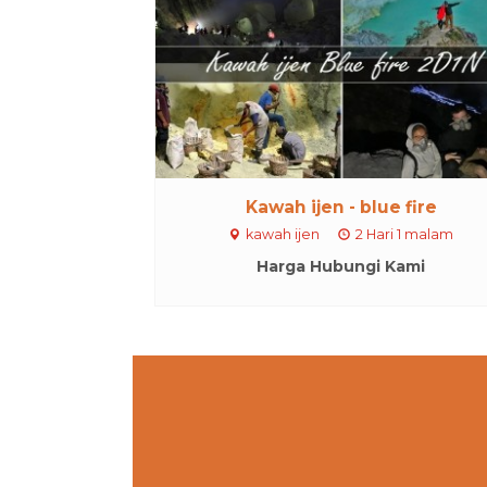
Kawah ijen - blue fire
kawah ijen
2 Hari 1 malam
Harga Hubungi Kami