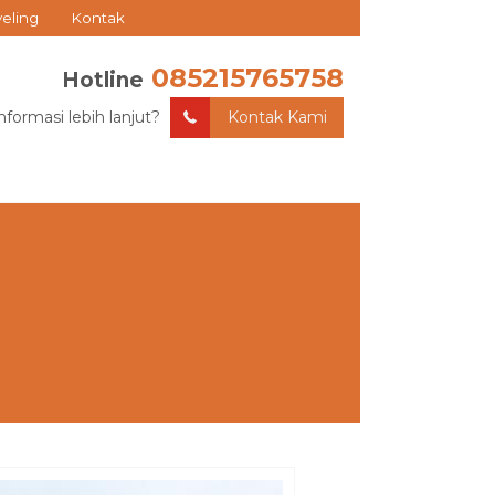
veling
Kontak
085215765758
Hotline
nformasi lebih lanjut?
Kontak Kami