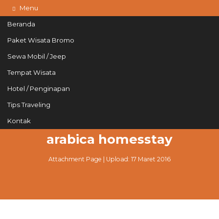
Menu
Beranda
Paket Wisata Bromo
Sewa Mobil / Jeep
085215765758
Hotline
Tempat Wisata
Informasi lebih lanjut?
Kontak Kami
Hotel / Penginapan
Tips Traveling
Kontak
arabica homesstay
Attachment Page | Upload: 17 Maret 2016