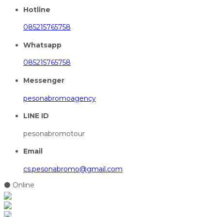
Hotline
085215765758
Whatsapp
085215765758
Messenger
pesonabromoagency
LINE ID
pesonabromotour
Email
cs.pesonabromo@gmail.com
⚫ Online