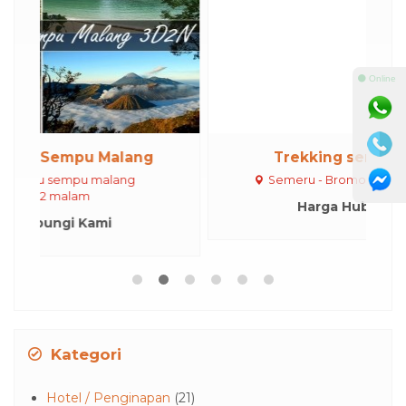
⚫ Online
g
Trekking semeru Bromo
Semeru - Bromo
4 hari 3 malam
Harga Hubungi Kami
Kategori
Hotel / Penginapan
(21)