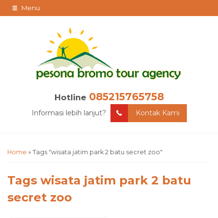
Menu
085215765758
Hotline
Informasi lebih lanjut?
Kontak Kami
Home
»
Tags "wisata jatim park 2 batu secret zoo"
Tags
wisata jatim park 2 batu
secret zoo