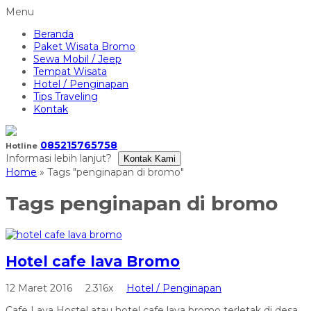
Menu
Beranda
Paket Wisata Bromo
Sewa Mobil / Jeep
Tempat Wisata
Hotel / Penginapan
Tips Traveling
Kontak
085215765758
Hotline
Informasi lebih lanjut?
Kontak Kami
Home
»
Tags "penginapan di bromo"
Tags
penginapan di bromo
Hotel cafe lava Bromo
12 Maret 2016
2.316x
Hotel / Penginapan
Cafe Lava Hostel atau hotel cafe lava bromo terletak di desa