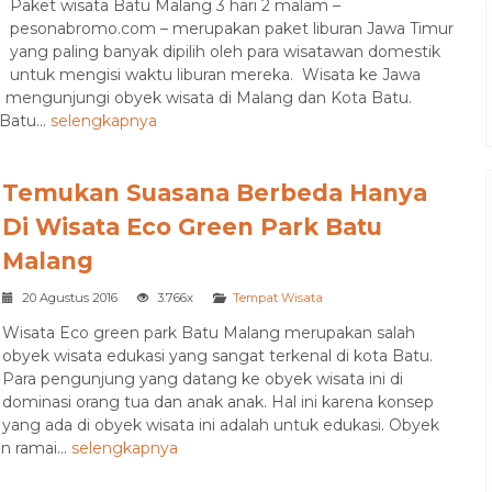
Paket wisata Batu Malang 3 hari 2 malam –
Bromo
12 jam
pesonabromo.com – merupakan paket liburan Jawa Timur
Rp 525.000
/ pax
*Mulai
yang paling banyak dipilih oleh para wisatawan domestik
untuk mengisi waktu liburan mereka. Wisata ke Jawa
m mengunjungi obyek wisata di Malang dan Kota Batu.
Batu...
selengkapnya
Temukan Suasana Berbeda Hanya
Di Wisata Eco Green Park Batu
Malang
20 Agustus 2016
3.766x
Tempat Wisata
Wisata Eco green park Batu Malang merupakan salah
obyek wisata edukasi yang sangat terkenal di kota Batu.
Para pengunjung yang datang ke obyek wisata ini di
dominasi orang tua dan anak anak. Hal ini karena konsep
yang ada di obyek wisata ini adalah untuk edukasi. Obyek
n ramai...
selengkapnya