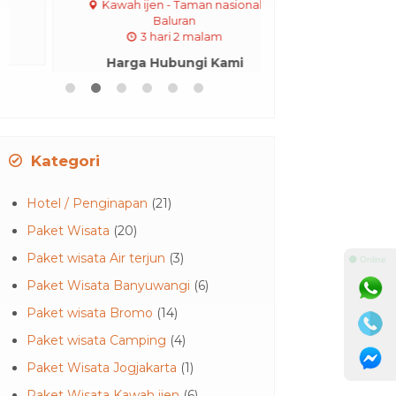
Kawah ijen - Taman nasional
Bromo Ba
Baluran
3 hari 
3 hari 2 malam
Harga Hubu
Harga Hubungi Kami
Kategori
Hotel / Penginapan
(21)
Paket Wisata
(20)
Paket wisata Air terjun
(3)
⚫ Online
Paket Wisata Banyuwangi
(6)
Paket wisata Bromo
(14)
Paket wisata Camping
(4)
Paket Wisata Jogjakarta
(1)
Paket Wisata Kawah ijen
(6)