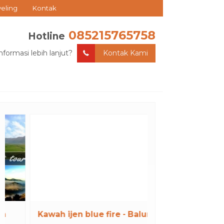
veling
Kontak
085215765758
Hotline
nformasi lebih lanjut?
Kontak Kami
Kawah ijen blue fire - Baluran
Bromo - Mal