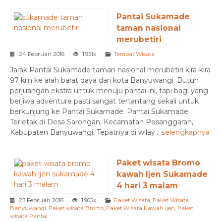
Pantai Sukamade
taman nasional
merubetiri
24 Februari 2016
1.951x
Tempat Wisata
Jarak Pantai Sukamade taman nasional merubetiri kira-kira
97 km ke arah barat daya dari kota Banyuwangi. Butuh
perjuangan ekstra untuk menuju pantai ini, tapi bagi yang
berjiwa adventure pasti sangat tertantang sekali untuk
berkunjung ke Pantai Sukamade. Pantai Sukamade
Terletak di Desa Sarongan, Kecamatan Pesanggaran,
Kabupaten Banyuwangi. Tepatnya di wilay...
selengkapnya
Paket wisata Bromo
kawah Ijen Sukamade
4 hari 3 malam
23 Februari 2016
1.905x
Paket Wisata
,
Paket Wisata
Banyuwangi
,
Paket wisata Bromo
,
Paket Wisata Kawah ijen
,
Paket
wisata Pantai