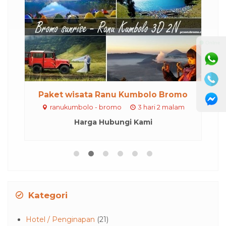
⚫ Online
olo Bromo
Kawah ijen blue fire - Baluran
hari 2 malam
Kawah ijen - Taman nasional Baluran
3 hari 2 malam
mi
Harga Hubungi Kami
Kategori
Hotel / Penginapan
(21)