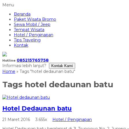
Menu
Beranda
Paket Wisata Bromo
Sewa Mobil / Jeep
Tempat Wisata
Hotel / Penginapan
Tips Traveling
Kontak
085215765758
Hotline
Informasi lebih lanjut?
Kontak Kami
Home
»
Tags "hotel dedaunan batu"
Tags
hotel dedaunan batu
Hotel Dedaunan batu
21 Maret 2016
3.655x
Hotel / Penginapan
Hotel Dedaunan batu beralamat di Jl. Trunojoyo No. 2. Junrejo 