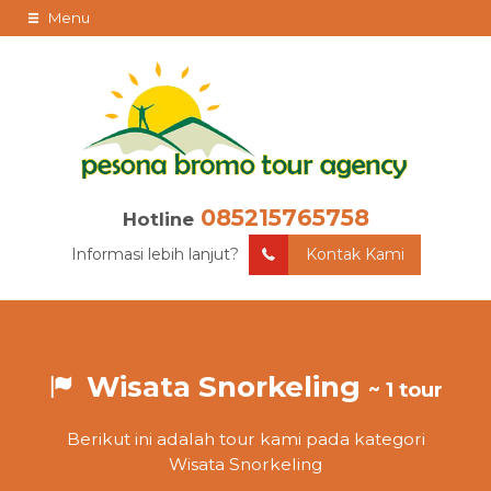
Menu
085215765758
Hotline
Informasi lebih lanjut?
Kontak Kami
Wisata Snorkeling
~ 1 tour
Berikut ini adalah tour kami pada kategori
Wisata Snorkeling