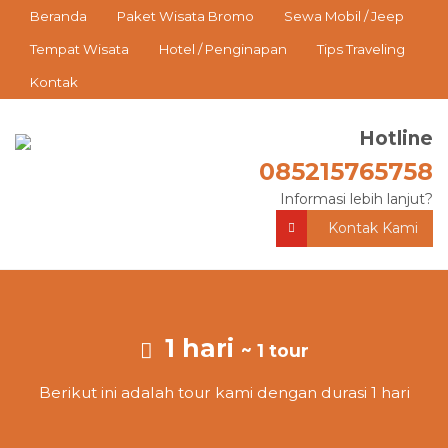
Beranda
Paket Wisata Bromo
Sewa Mobil / Jeep
Tempat Wisata
Hotel / Penginapan
Tips Traveling
Kontak
Hotline
085215765758
Informasi lebih lanjut?
Kontak Kami
1 hari
~ 1 tour
Berikut ini adalah tour kami dengan durasi 1 hari