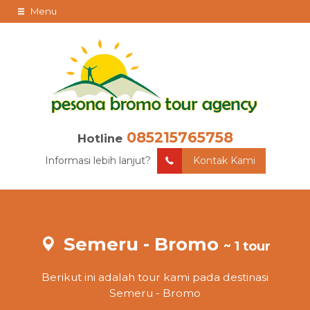
Menu
085215765758
Hotline
Informasi lebih lanjut?
Kontak Kami
Semeru - Bromo
~ 1 tour
Berikut ini adalah tour kami pada destinasi
Semeru - Bromo