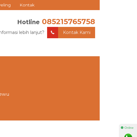
veling
Kontak
085215765758
Hotline
nformasi lebih lanjut?
Kontak Kami
sewu
⚫ Online