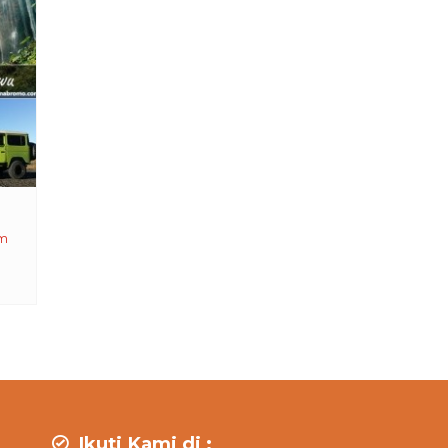
am
Ikuti Kami di :