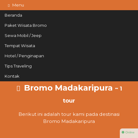
Menu
Beranda
Paket Wisata Bromo
Sewa Mobil / Jeep
085215765758
Hotline
Tempat Wisata
Informasi lebih lanjut?
Kontak Kami
Hotel / Penginapan
Tips Traveling
Kontak
Bromo Madakaripura
~ 1
tour
Berikut ini adalah tour kami pada destinasi
Bromo Madakaripura
⚫ Online