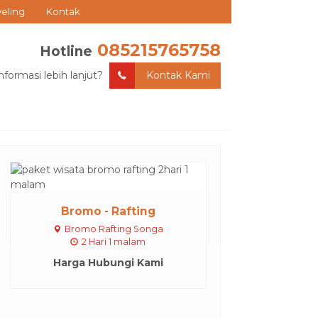
veling
Kontak
085215765758
Hotline
nformasi lebih lanjut?
Kontak Kami
Bromo - Rafting
Bromo Rafting Songa
2 Hari 1 malam
Harga Hubungi Kami
Kawah ijen -