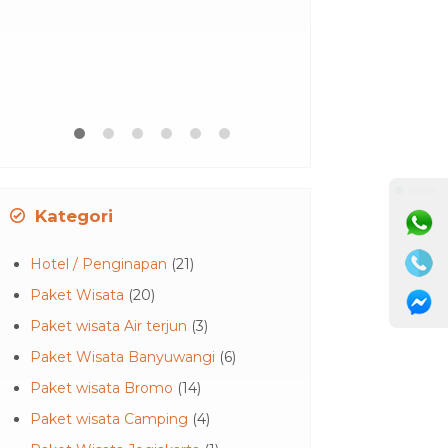
kawah ijen
Harga Hubu
⚫ Online
Kategori
Hotel / Penginapan
(21)
Paket Wisata
(20)
Paket wisata Air terjun
(3)
Paket Wisata Banyuwangi
(6)
Paket wisata Bromo
(14)
Paket wisata Camping
(4)