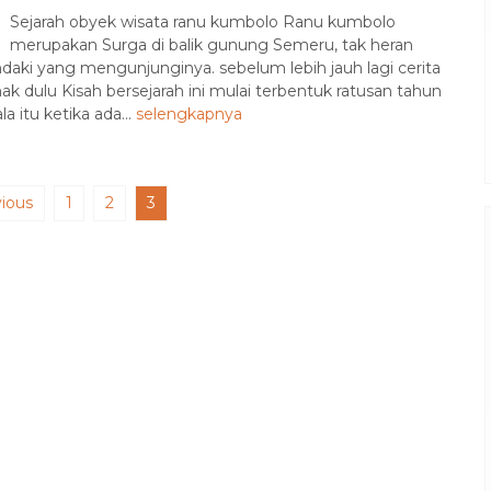
Sejarah obyek wisata ranu kumbolo Ranu kumbolo
merupakan Surga di balik gunung Semeru, tak heran
ndaki yang mengunjunginya. sebelum lebih jauh lagi cerita
k dulu Kisah bersejarah ini mulai terbentuk ratusan tahun
 itu ketika ada...
selengkapnya
ious
1
2
3