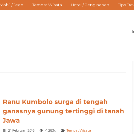
Mobil / Jeep
Tempat Wisata
Hotel / Penginapan
Tips Tra
I
Ranu Kumbolo surga di tengah
ganasnya gunung tertinggi di tanah
Jawa
21 Februari 2016
4.283x
Tempat Wisata